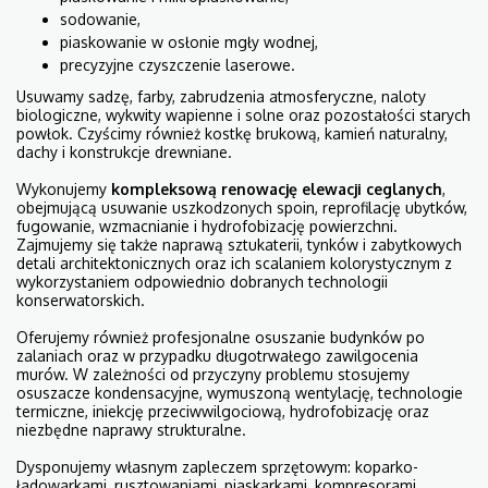
sodowanie,
piaskowanie w osłonie mgły wodnej,
precyzyjne czyszczenie laserowe.
Usuwamy sadzę, farby, zabrudzenia atmosferyczne, naloty
biologiczne, wykwity wapienne i solne oraz pozostałości starych
powłok. Czyścimy również kostkę brukową, kamień naturalny,
dachy i konstrukcje drewniane.
Wykonujemy
kompleksową
renowację elewacji ceglanych
,
obejmującą usuwanie uszkodzonych spoin, reprofilację ubytków,
fugowanie, wzmacnianie i hydrofobizację powierzchni.
Zajmujemy się także naprawą sztukaterii, tynków i zabytkowych
detali architektonicznych oraz ich scalaniem kolorystycznym z
wykorzystaniem odpowiednio dobranych technologii
konserwatorskich.
Oferujemy również profesjonalne osuszanie budynków po
zalaniach oraz w przypadku długotrwałego zawilgocenia
murów. W zależności od przyczyny problemu stosujemy
osuszacze kondensacyjne, wymuszoną wentylację, technologie
termiczne, iniekcję przeciwwilgociową, hydrofobizację oraz
niezbędne naprawy strukturalne.
Dysponujemy własnym zapleczem sprzętowym: koparko-
ładowarkami, rusztowaniami, piaskarkami, kompresorami,